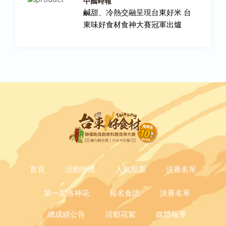
中國時報
鹹甜、冷熱交融呈現台東好米 台
東味好食材食神大賽冠軍出爐
首頁
活動辦法
人氣投票
決賽名單
第一屆洛神花
報名食譜
決賽名單
總成績公告
活動花絮
媒體報導