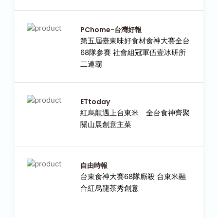
PChome-台灣好報
第五屆臺東味好食材食神大賽全台
68隊参賽 社會組冠軍伍壹冰研所
二連霸
ETtoday
紅烏龍遇上台東米 全台食神齊聚
關山展創意主菜
自由時報
台東食神大賽68隊廝殺 台東米融
合紅烏龍茶秀創意