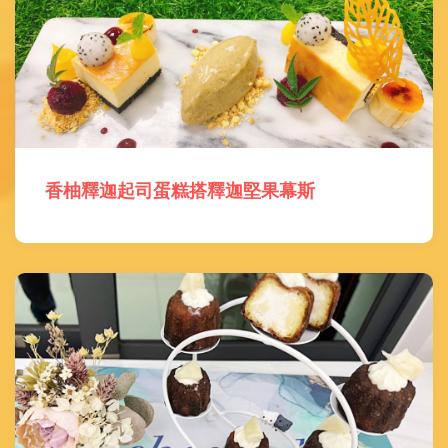
香柚釋迦起司蛋糕搭釋迦堅果幕斯