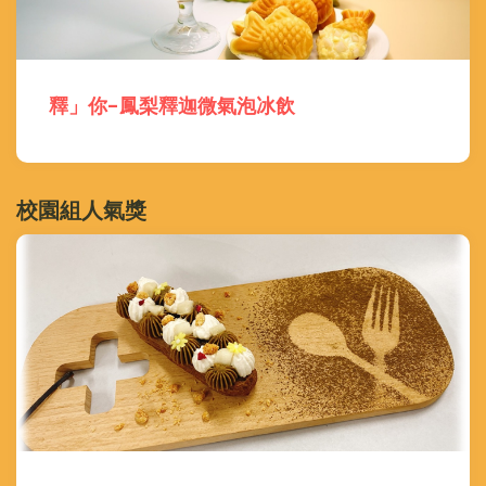
釋」你-鳳梨釋迦微氣泡冰飲
校園組人氣獎