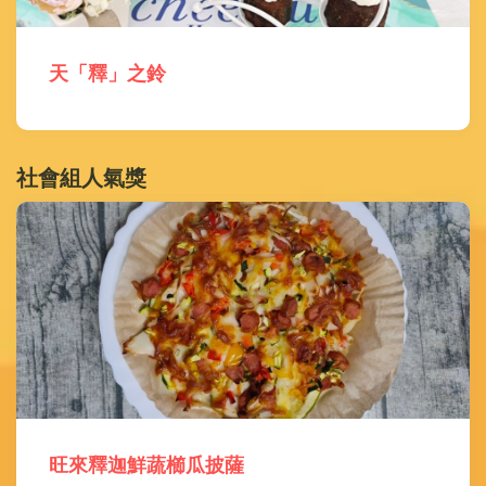
天「釋」之鈴
社會組人氣獎
旺來釋迦鮮蔬櫛瓜披薩