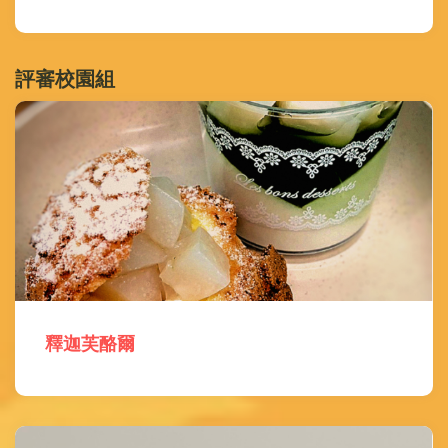
評審校園組
釋迦芙酪爾