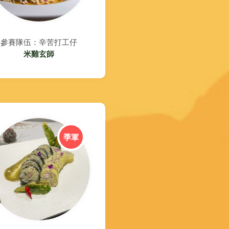
參賽隊伍：辛苦打工仔
米雞玄師
季軍