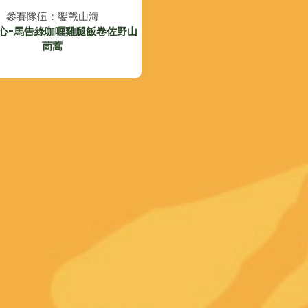
參賽隊伍：饗戰山海
心-馬告綠咖喱雞腿飯卷佐野山
茼蒿