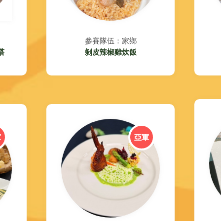
參賽隊伍：家鄉
塔
剝皮辣椒雞炊飯
軍
亞軍