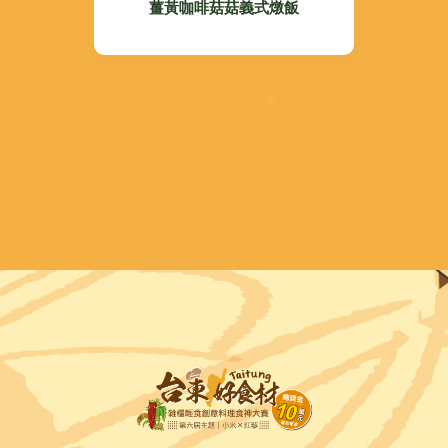
薑黃咖啡菇菇義式燉飯