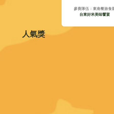
參賽隊伍：東南餐旅食
台東好米美味饗宴
人氣獎