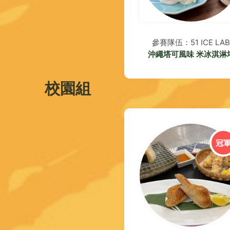
參賽隊伍：51 ICE LAB
沖繩塔可風味 米冰淇淋
校園組
冠