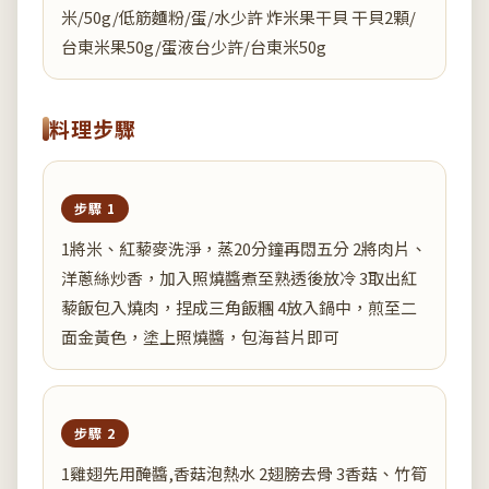
米/50g/低筋麵粉/蛋/水少許 炸米果干貝 干貝2顆/
台東米果50g/蛋液台少許/台東米50g
料理步驟
步驟 1
1將米、紅藜麥洗淨，蒸20分鐘再悶五分 2將肉片、
洋蔥絲炒香，加入照燒醬煮至熟透後放冷 3取出紅
藜飯包入燒肉，捏成三角飯糰 4放入鍋中，煎至二
面金黃色，塗上照燒醬，包海苔片即可
步驟 2
1雞翅先用醃醬,香菇泡熱水 2翅膀去骨 3香菇、竹筍