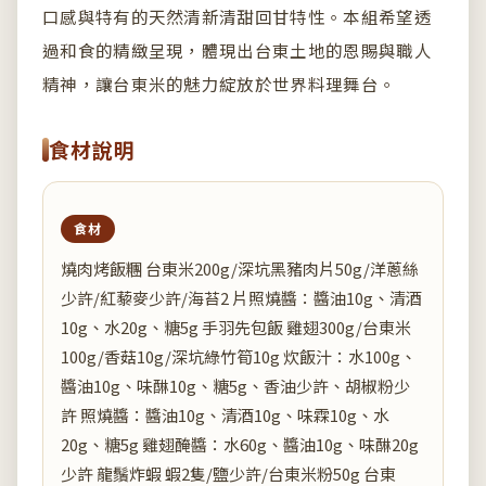
口感與特有的天然清新清甜回甘特性。本組希望透
過和食的精緻呈現，體現出台東土地的恩賜與職人
精神，讓台東米的魅力綻放於世界料理舞台。
食材說明
食材
燒肉烤飯糰 台東米200g/深坑黑豬肉片50g/洋蔥絲
少許/紅藜麥少許/海苔2 片照燒醬：醬油10g、清酒
10g、水20g、糖5g 手羽先包飯 雞翅300g/台東米
100g/香菇10g/深坑綠竹筍10g 炊飯汁：水100g、
醬油10g、味醂10g、糖5g、香油少許、胡椒粉少
許 照燒醬：醬油10g、清酒10g、味霖10g、水
20g、糖5g 雞翅醃醬：水60g、醬油10g、味醂20g
少許 龍鬚炸蝦 蝦2隻/鹽少許/台東米粉50g 台東