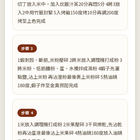
切丁放入米中，加入炊飯汁蒸20分再悶5分 4將3放
入2中用竹籤封緊 5入烤箱150度烤10分再調200度
烤至上色完成
步驟 3
1蝦剝殼、斷筋,米粉壓碎 2將米放入調理機打成粉 3
將米粉、低筋麵粉、蛋、水攪拌成濕粉 4蝦子先灑
點鹽,沾上米粉 再沾溼粉最後裹上米粉碎 5熱油鍋
180度,蝦子炸至金黃撈起完成
步驟 4
1米放入調理機打成粉 2米果壓碎 3干貝擦乾,先沾乾
粉再沾蛋液最後沾上米果碎 4熱油鍋180度放入油鍋