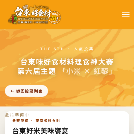
THE 6TH · 人氣投票
台東味好食材料理食神大賽
第六屆主題
「小米 × 紅藜」
← 返回投票列表
參賽隊伍 · 東南餐旅食影
台東好米美味饗宴