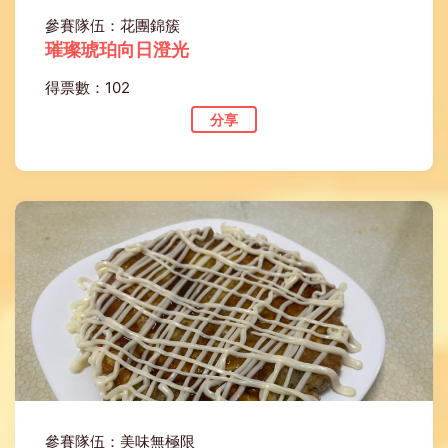
參賽隊伍：花團錦簇
璀璨琥珀向日澄光
得票數：102
分享
參賽隊伍：美味無極限