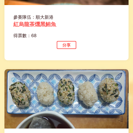
參賽隊伍：順大新港
紅烏龍茶燻黑鮪魚
得票數：68
分享