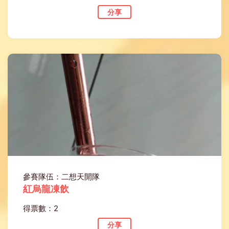
分享
參賽隊伍：二想天開隊
紅烏龍凍飲
得票數：2
分享