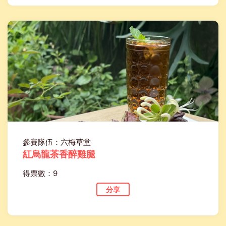
參賽隊伍：六梅草堂
紅烏龍茶香醉雞腿
得票數：9
分享