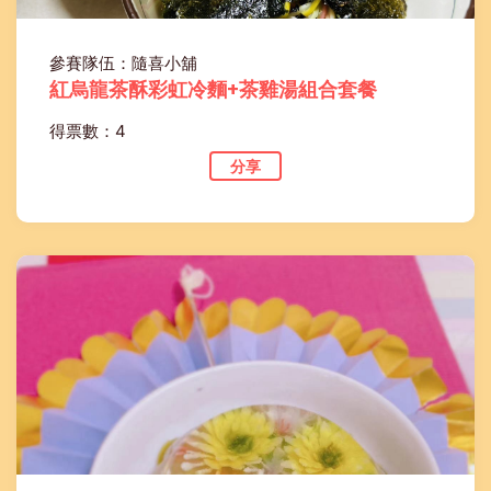
參賽隊伍：隨喜小舖
紅烏龍茶酥彩虹冷麵+茶雞湯組合套餐
得票數：4
分享