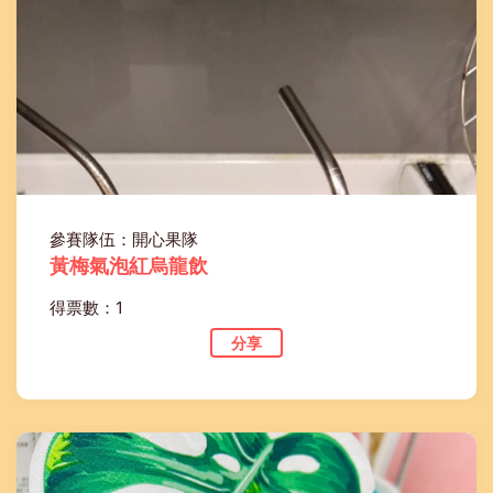
參賽隊伍：開心果隊
黃梅氣泡紅烏龍飲
得票數：1
分享