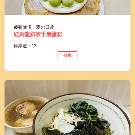
參賽隊伍：森の日常
紅烏龍奶茶千層蛋糕
得票數：13
分享