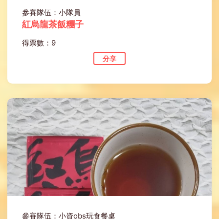
參賽隊伍：小隊員
紅烏龍茶飯糰子
得票數：9
分享
參賽隊伍：小資obs玩食餐桌