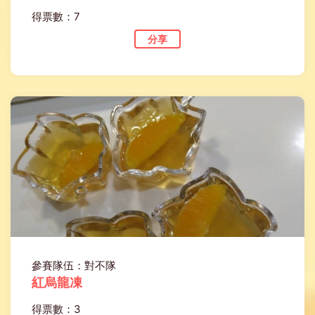
得票數：7
分享
參賽隊伍：對不隊
紅烏龍凍
得票數：3