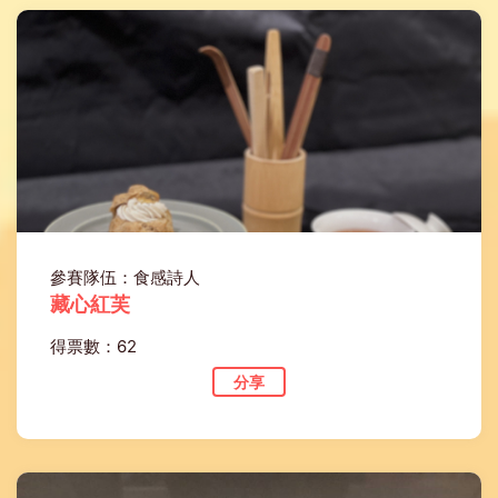
參賽隊伍：食感詩人
藏心紅芙
得票數：62
分享