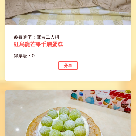
參賽隊伍：麻吉二人組
紅烏龍芒果千層蛋糕
得票數：0
分享