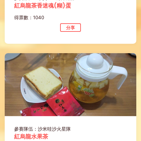
紅烏龍茶香迷魂(糊)蛋
得票數：1040
分享
參賽隊伍：沙米哇沙火星隊
紅烏龍水果茶