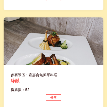
參賽隊伍：壹嘉侖無菜單料理
緣融
得票數：52
分享