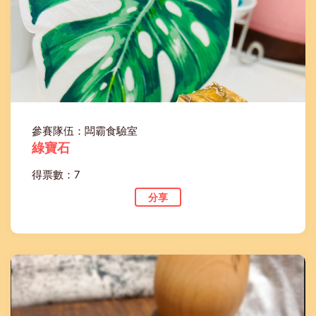
參賽隊伍：闆霸食驗室
綠寶石
得票數：7
分享