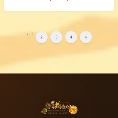
«
1
2
3
4
»