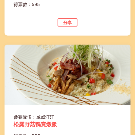
得票數：595
分享
參賽隊伍：威威汀汀
松露野菇鴨賞燉飯