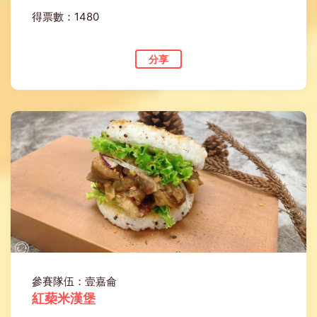
得票數：1480
分享
參賽隊伍：壹嘉侖
紅蔾米漢堡