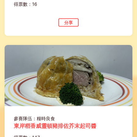
得票數：16
分享
參賽隊伍：糧時良食
東岸稻香威靈頓豬排佐芥末起司醬