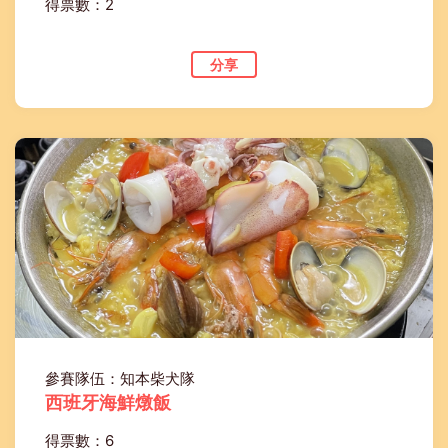
得票數：2
分享
參賽隊伍：知本柴犬隊
西班牙海鮮燉飯
得票數：6