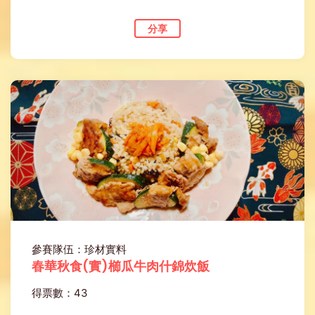
分享
參賽隊伍：珍材實料
春華秋食(實)櫛瓜牛肉什錦炊飯
得票數：43