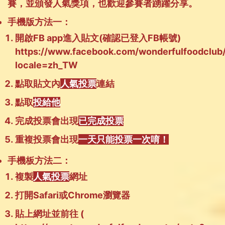
賽，並頒發人氣獎項，也歡迎參賽者踴躍分享。
手機版方法一：
開啟FB app進入貼文(確認已登入FB帳號)
https://www.facebook.com/wonderfulfoodcl
locale=zh_TW
點取貼文內
人氣投票
連結
點取
投給他
完成投票會出現
已完成投票
重複投票會出現
一天只能投票一次唷！
手機板方法二：
複製
人氣投票
網址
打開Safari或Chrome瀏覽器
貼上網址並前往 (