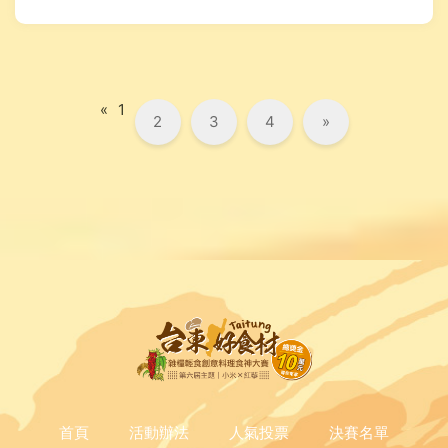
«
1
2
3
4
»
首頁
活動辦法
人氣投票
決賽名單