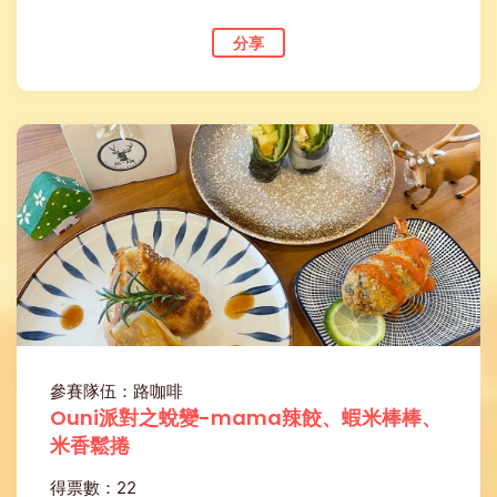
分享
參賽隊伍：路咖啡
Ouni派對之蛻變-mama辣餃、蝦米棒棒、
米香鬆捲
得票數：22