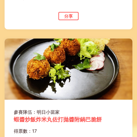
分享
參賽隊伍：明日小當家
蝦醬炒飯炸米丸佐打拋醬附鍋巴脆餅
得票數：17