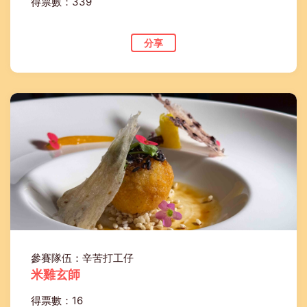
得票數：339
分享
參賽隊伍：辛苦打工仔
米雞玄師
得票數：16