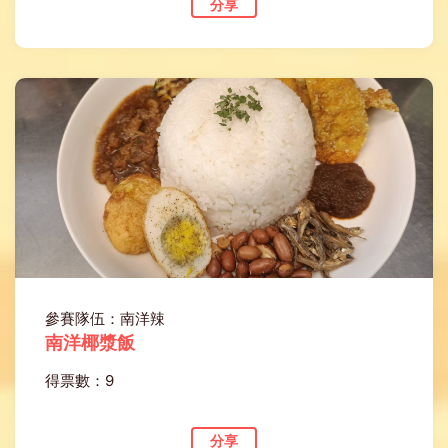
分享
參賽隊伍：南洋辣
南洋椰漿飯
得票數：9
分享