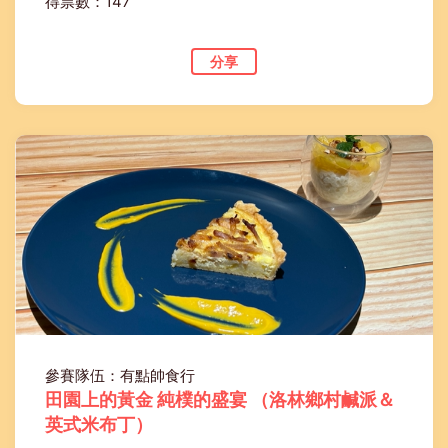
得票數：147
分享
參賽隊伍：有點帥食行
田園上的黃金 純樸的盛宴 （洛林鄉村鹹派＆
英式米布丁）