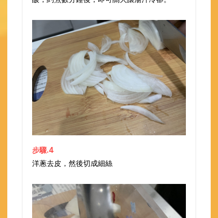
步驟.4
洋蔥去皮，然後切成細絲