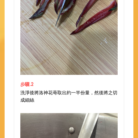
步驟.2
洗淨後將洛神花蕚取出約一半份量，然後將之切
成細絲