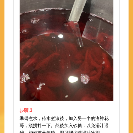
步驟.3
準備煮水，待水煮滾後，加入另一半的洛神花
蕚，須攪拌一下。然後加入砂糖，以免湯汁過
酸，約煮數分鐘後，即可關火讓湯汁冷卻。