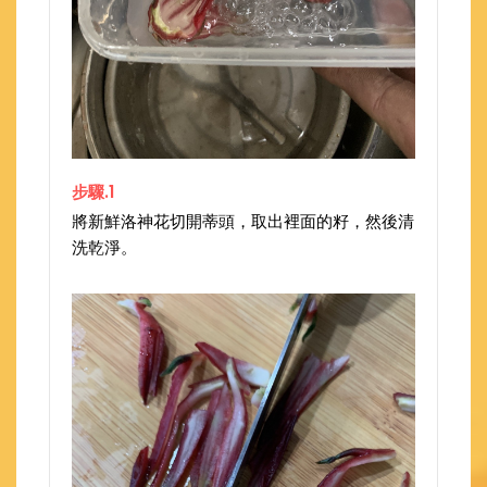
步驟.1
將新鮮洛神花切開蒂頭，取出裡面的籽，然後清
洗乾淨。