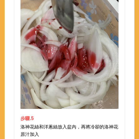
步驟.5
洛神花絲和洋蔥絲放入盆內，再將冷卻的洛神花
原汁加入