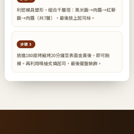
利慾模具塑形，組合千層塔：黑米飯→肉醬→紅藜
飯→肉醬（共7層），最後放上起司絲。
步驟 5
放進180度烤箱烤20分鐘至表面金黃後，即可脫
模。再利用噴槍炙燒起司，最後擺盤裝飾。