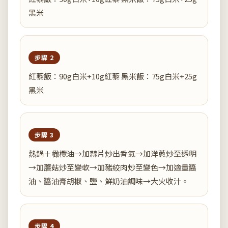
黑米
步驟 2
紅藜飯：90g白米+10g紅藜 黑米飯：75g白米+25g
黑米
步驟 3
熱鍋＋橄欖油→加蒜片炒出香氣→加洋蔥炒至透明
→加蘑菇炒至變軟→加豬絞肉炒至變色→加適量醬
油、醬油膏胡椒、鹽、鮮奶油調味→大火收汁。
步驟 4