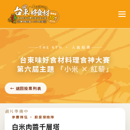
THE 6TH · 人氣投票
台東味好食材料理食神大賽
第六屆主題
「小米 × 紅藜」
← 返回投票列表
參賽隊伍 · 廚房探險隊
白米肉醬千層塔