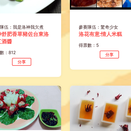
隊伍：我是洛神我欠煮
參賽隊伍：驚奇少女
神舒肥香草豬佐台東洛
洛花有意:情人米糕
紅酒醬
得票數：5
數：812
分享
分享