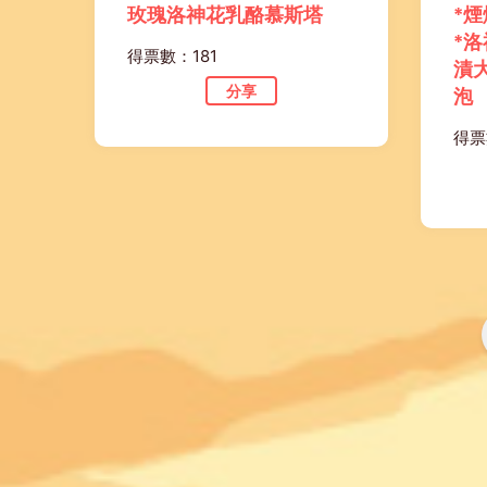
玫瑰洛神花乳酪慕斯塔
*
*
得票數：181
漬
分享
泡
得票