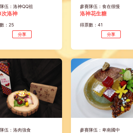
隊伍：洛神QQ祖
參賽隊伍：食在很慢
0次洛神
洛神花生糖
數：25
得票數：41
分享
分享
隊伍：洛肉強食
參賽隊伍：卑南國中