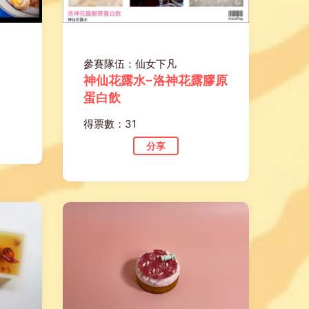
參賽隊伍：仙女下凡
神仙花露水-洛神花露膠原
蛋白飲
得票數：31
分享