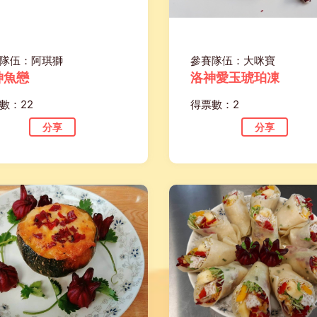
隊伍：阿琪獅
參賽隊伍：大咪寶
神魚戀
洛神愛玉琥珀凍
數：22
得票數：2
分享
分享