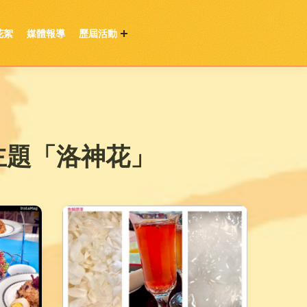
花絮
媒體報導
歷屆活動
主題「洛神花」