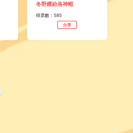
冬野繽紛洛神蝦
得票數：585
分享