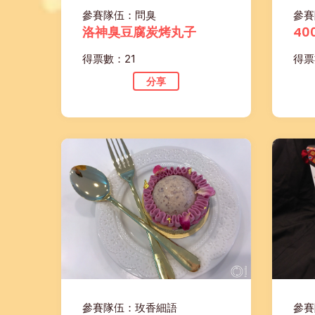
參賽隊伍：問臭
參賽
洛神臭豆腐炭烤丸子
40
得票數：21
得票
分享
參賽隊伍：玫香細語
參賽