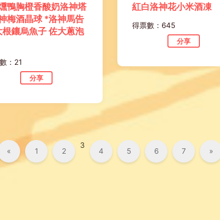
煙燻鴨胸橙香酸奶洛神塔
紅白洛神花小米酒凍
洛神梅酒晶球 *洛神馬告
得票數：645
大根鑲烏魚子 佐大蔥泡
分享
數：21
分享
3
«
1
2
4
5
6
7
»