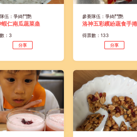
隊伍：爭綺鬥艷
參賽隊伍：爭綺鬥艷
神蝦仁南瓜蔬菜蛊
洛神五彩繽紛蔬食手
數：3
得票數：133
分享
分享