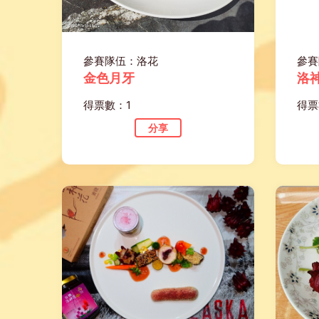
參賽隊伍：洛花
參賽
金色月牙
洛
得票數：1
得票
分享