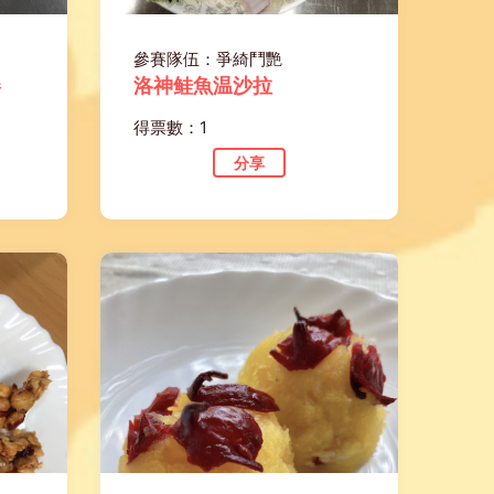
參賽隊伍：爭綺鬥艷
捲
洛神鲑魚温沙拉
得票數：1
分享