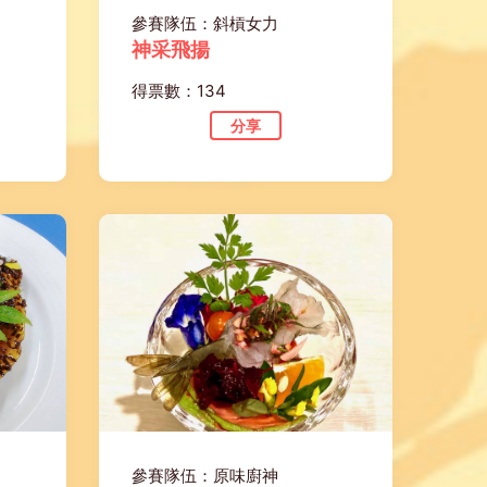
參賽隊伍：斜槓女力
神采飛揚
得票數：134
分享
參賽隊伍：原味廚神