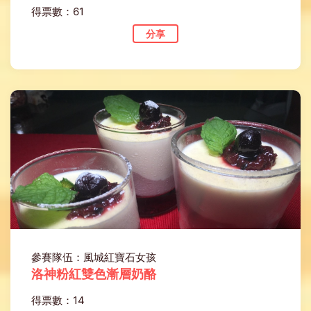
得票數：61
分享
參賽隊伍：風城紅寶石女孩
洛神粉紅雙色漸層奶酪
得票數：14