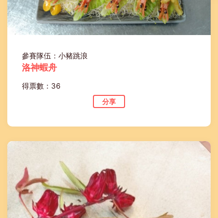
參賽隊伍：小豬跳浪
洛神蝦舟
得票數：36
分享