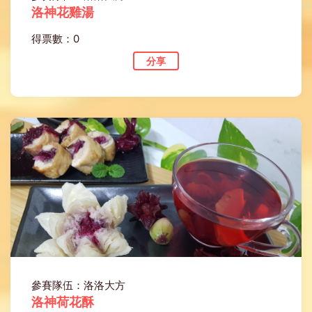
洛神花雞湯
得票數：0
分享
參賽隊伍：洛洛大方
洛神荷花酥