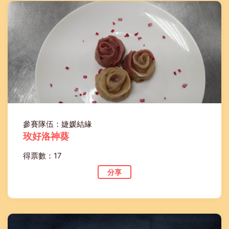
參賽隊伍：婕媛結緣
玫好洛神葵
得票數：17
分享