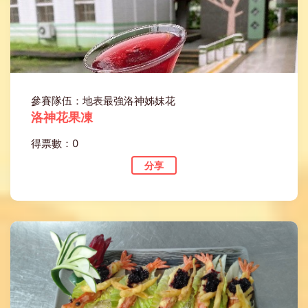
參賽隊伍：地表最強洛神姊妹花
洛神花果凍
得票數：0
分享