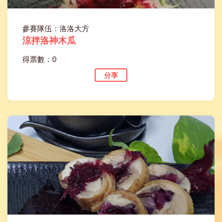
參賽隊伍：洛洛大方
涼拌洛神木瓜
得票數：0
分享