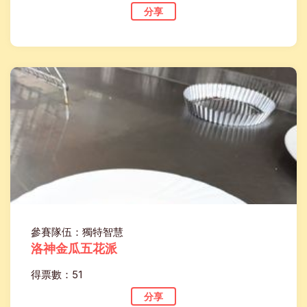
分享
參賽隊伍：獨特智慧
洛神金瓜五花派
得票數：51
分享