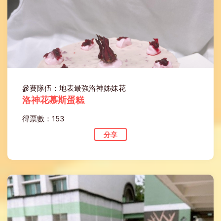
參賽隊伍：地表最強洛神姊妹花
洛神花慕斯蛋糕
得票數：153
分享