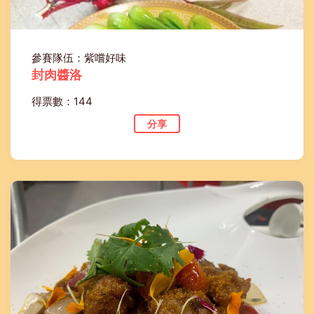
參賽隊伍：紫嚐好味
封肉醬洛
得票數：144
分享