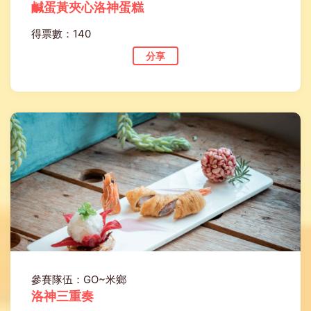
鹹蛋黃夾心洛神蛋糕
得票數：140
分享
參賽隊伍：GO~米鄉
洛神三重奏